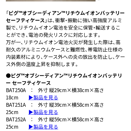
「
ピグ™オブシーディアン™リチウムイオンバッテリー
セーフティケース
」は、衝撃・振動に強い高強度アルミ
製で、リチウムイオン電池を安全に保管・輸送するこ
とができ、電池の発火リスクに対応します。
万が一、リチウムイオン電池火災が発生した際は、高
耐久のアルミニウムケースと難燃性、帯電防止仕様の
内装素材により、ケース外への炎の放出を防止し、ケー
ス外側の温度上昇を抑制します。
●ピグ™オブシーディアン™リチウムイオンバッテリ
ー セーフティケース
BAT250A ： 外寸 縦29cm×横38cm×高さ
18cm
▶製品を見る
BAT251A ： 外寸 縦39cm×横58cm×高さ
25cm
▶製品を見る
BAT252A ： 外寸 縦59cm×横58cm×高さ
25cm
▶製品を見る