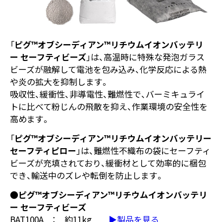
「
ピグ™オブシーディアン™
リチウムイオンバッテリ
ー
セーフティビーズ
」は、高温時に特殊な発泡ガラス
ビーズが融解して電池を包み込み、化学反応による熱
や炎の拡大を抑制します。
吸収性、緩衝性、非導電性、難燃性で、バーミキュライ
トに比べて粉じんの飛散を抑え、作業環境の安全性を
高めます。
「
ピグ™オブシーディアン™リチウムイオンバッテリー
セーフティピロー
」は、難燃性不織布の袋にセーフティ
ビーズが充填されており、緩衝材として効率的に梱包
でき、輸送中のズレや転倒を防止します。
●ピグ™オブシーディアン™リチウムイオンバッテリ
ー セーフティビーズ
BAT100A ： 約11kg
▶製品を見る