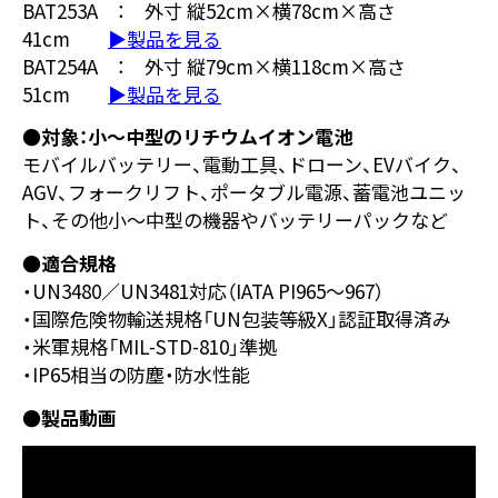
BAT253A ： 外寸 縦52cm×横78cm×高さ
41cm
▶製品を見る
BAT254A ： 外寸 縦79cm×横118cm×高さ
51cm
▶製品を見る
●対象：小～中型のリチウムイオン電池
モバイルバッテリー、電動工具、ドローン、EVバイク、
AGV、フォークリフト、ポータブル電源、蓄電池ユニッ
ト、その他小～中型の機器やバッテリーパックなど
●適合規格
・UN3480／UN3481対応（IATA PI965～967）
・国際危険物輸送規格「UN包装等級X」認証取得済み
・米軍規格「MIL-STD-810」準拠
・IP65相当の防塵・防水性能
●製品動画