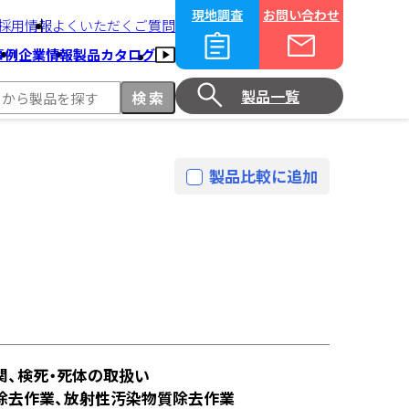
現地調査
お問い合わせ
採用情報
よくいただくご質問
事例
企業情報
製品カタログ
製品一覧
製品比較に追加
関、検死・死体の取扱い
ト除去作業、放射性汚染物質除去作業