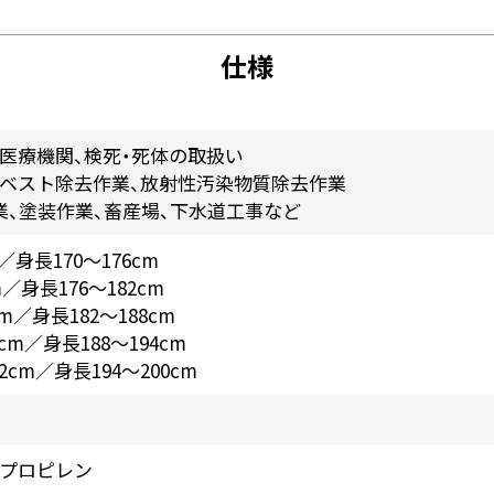
仕様
医療機関、検死・死体の取扱い
スベスト除去作業、放射性汚染物質除去作業
業、塗装作業、畜産場、下水道工事など
／身長170～176cm
m／身長176～182cm
cm／身長182～188cm
4cm／身長188～194cm
32cm／身長194～200cm
リプロピレン