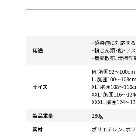
・感染症に対応する
用途
・粉じん類・鉛・ア
・農薬散布、清掃作
M：胸囲92～100cm
L：胸囲100～108c
サイズ
XL：胸囲108～116
XXL：胸囲116～12
XXXL：胸囲124～1
製品重量
280g
素材
ポリエチレン、ポ