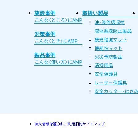
施設事例
取扱い製品
こんな〈ところ〉にAMP
油・液体吸収材
液体漏洩防止製品
対策事例
疲労軽減マット
こんな〈とき〉にAMP
機能性マット
製品事例
火災予防製品
こんな〈使い方〉にAMP
清掃用品
安全保護具
レーザー保護具
安全カッター・はさ
個人情報保護方針
ご利用規約
サイトマップ