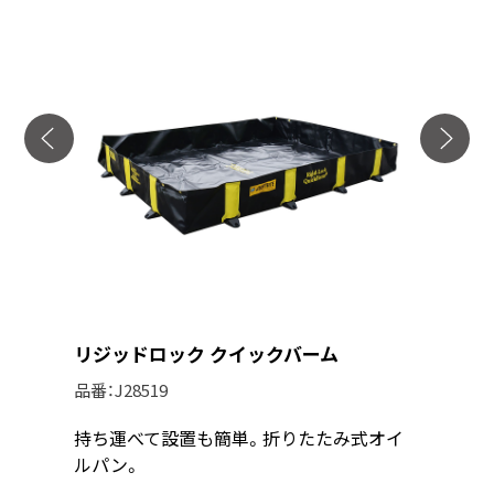
 ラージ
リジッドロック クイックバーム
リジッド
品番：
J28519
品番：
J28
簡単。土
持ち運べて設置も簡単。折りたたみ式オイ
持ち運べ
オイルパ
ルパン。
ルパン。