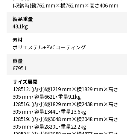
(収納時)縦762 mm×横762 mm×高さ406 mm
製品重量
43.1kg
素材
ポリエステル+PVCコーティング
容量
6795 L
サイズ展開
J28512：
(
内寸
)
縦
1219 mm
×横
1829 mm
×高さ
305 mm
・容量
662L
・重量
9.1kg
J28516：
(
内寸
)
縦
1829 mm
×横
2438 mm
×高さ
305 mm
・容量
1344L
・重量
13.6kg
J28519：
(
内寸
)
縦
3048 mm
×横
3048 mm
×高さ
305 mm
・容量
2820L
・重量
22.2kg
J28524：
(
内寸
)
縦
3658 mm
×横
4877 mm
×高さ