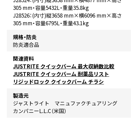
305 mm
・容量
5432L
・重量
35.8kg
J28526：
(
内寸
)
縦
3658 mm
×横
6096 mm
×高さ
305 mm
・容量
6795L
・重量
43.1kg
規格・防炎
防炎適合品
関連資料
JUSTRITE クイックバーム 最大収納数比較
JUSTRITE クイックバーム 耐薬品リスト
リジッドロック クイックバーム チラシ
製造元
ジャストライト マニュファクチュアリング
カンパニーL.L.C（米国）