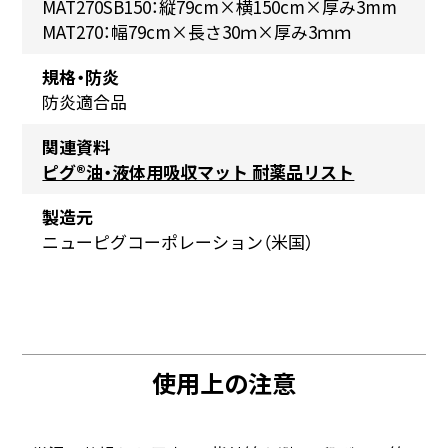
MAT270SB150：縦79cm×横150cm×厚み3mm
MAT270：幅79cm×長さ30ｍ×厚み3ｍｍ
規格・防炎
防炎適合品
関連資料
ピグ®油・液体用吸収マット 耐薬品リスト
製造元
ニューピグコーポレーション（米国）
使用上の注意