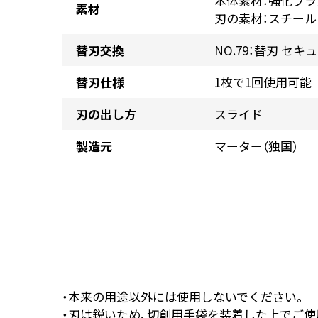
本体素材：強化プラ
素材
刃の素材：スチール
替刃交換
NO.79：
替刃 セキュノ
替刃仕様
1枚で1回使用可能
刃の出し方
スライド
製造元
マーター（独国）
・本来の用途以外には使用しないでください。
・刃は鋭いため、切創用手袋を装着した上でご使