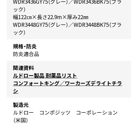
WDR3436GY75（グレー）／WDR3436BK75（ブラ
ック）
幅122㎝×長さ22.9m×厚み22㎜
WDR3448GY75（グレー）／WDR3448BK75（ブラ
ック）
規格・防炎
防炎適合品
関連資料
ルドロー製品 耐薬品リスト
コンフォートキング／ワーカーズデライトチラ
シ
製造元
ルドロー コンポジッツ コーポレーション
（米国）