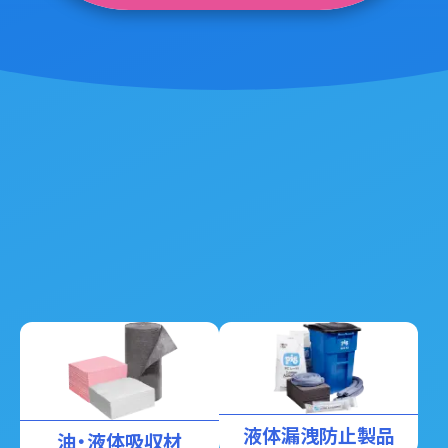
液体漏洩防止製品
油・液体吸収材